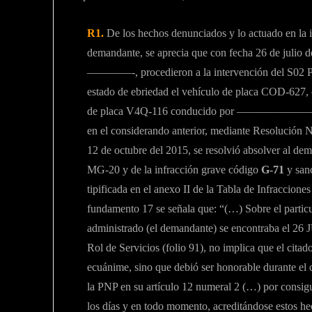
R1.
De los hechos denunciados y lo actuado en la i
demandante, se aprecia que con fecha 26 de julio d
————-, procedieron a la intervención del
estado de ebriedad el vehículo de placa COD-627, 
de placa V4Q-116 conducido por ——————————
en el considerando anterior, mediante Resolu
12 de octubre del 2015, se resolvió absolver al de
MG-20 y de la infracción grave código
G-71
y sanc
tipificada en el anexo II de la Tabla de Infraccione
fundamento 17 se señala que: “(…) Sobre el particula
administrado (el demandante) se encontraba el 26 J
Rol de Servicios (folio 91), no implica que el cita
ecuánime, sino que debió ser honorable durante el 
la PNP en su artículo 12 numeral 2 (…) por consigui
los días y en todo momento, acreditándose estos he