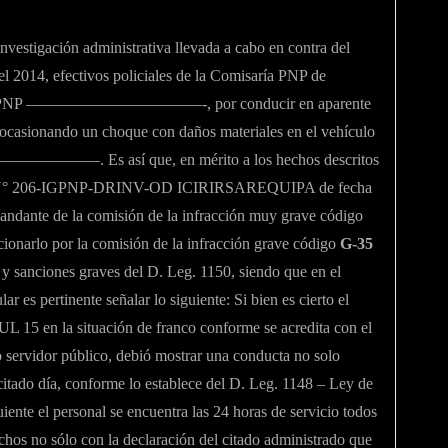
nvestigación administrativa llevada a cabo en contra del
el 2014, efectivos policiales de la Comisaría PNP de
 S02 PNP ———————————-, por conducir en aparente
ocasionando un choque con daños materiales en el vehículo
———. Es así que, en mérito a los hechos descritos
ción N° 206-IGPNP-DRINV-OD ICIRIRSAREQUIPA de fecha
mandante de la comisión de la infracción muy grave código
ionarlo por la comisión de la infracción grave código
G-35
s y sanciones graves del D. Leg. 1150, siendo que en el
r es pertinente señalar lo siguiente: Si bien es cierto el
UL 15 en la situación de franco conforme se acredita con el
do servidor público, debió mostrar una conducta no solo
citado día, conforme lo establece del D. Leg. 1148 – Ley de
ente el personal se encuentra las 24 horas de servicio todos
chos no sólo con la declaración del citado administrado que