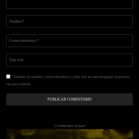
Comentario:
No
Co
ele
Sit
we
Guardar mi nombre, correo electrónico y sitio web en este navegador la próxima
vez que comente.
ⓘ Publicidad Jurispol