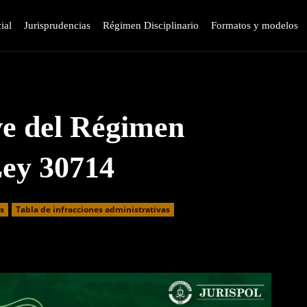
ial
Jurisprudencias
Régimen Disciplinario
Formatos y modelos
ve del Régimen
Ley 30714
as
⁠Tabla de infracciones administrativas