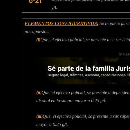
G-21
g/l.
ELEMENTOS CONFIGURATIVOS:
Se requiere para 
presupuestos:
(i)
Que, el efectivo policial, se presente a su servic
ⓘ Publi
(ii)
Que, el efectivo policial, se presente a depende
alcohol en la sangre mayor a 0.25 g/l.
(iii)
Que, el efectivo policial, se presente a sus sup
mayor a 0.25 g/l.