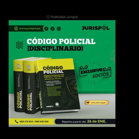
ⓘ Publicidad Jurispol