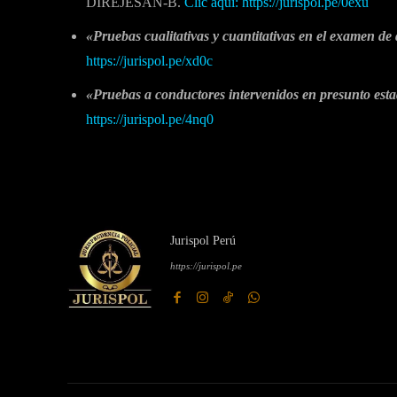
DIREJESAN-B.
Clic aquí: https://jurispol.pe/0exu
«Pruebas cualitativas y cuantitativas en el examen de 
https://jurispol.pe/xd0c
«Pruebas a conductores intervenidos en presunto est
https://jurispol.pe/4nq0
Jurispol Perú
https://jurispol.pe