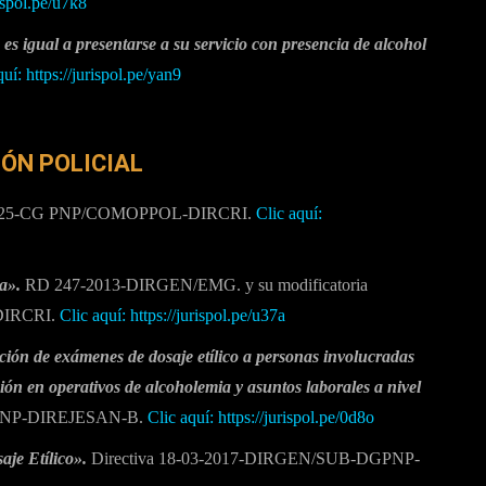
rispol.pe/u7k8
es igual a presentarse a su servicio con presencia de alcohol
quí: https://jurispol.pe/yan9
IÓN POLICIAL
025-CG PNP/COMOPPOL-DIRCRI.
Clic aquí:
a».
RD 247-2013-DIRGEN/EMG. y su modificatoria
DIRCRI.
Clic aquí: https://jurispol.pe/u37a
ción de exámenes de dosaje etílico a personas involucradas
ción en operativos de alcoholemia y asuntos laborales a nivel
GPNP-DIREJESAN-B.
Clic aquí: https://jurispol.pe/0d8o
aje Etílico».
Directiva 18-03-2017-DIRGEN/SUB-DGPNP-