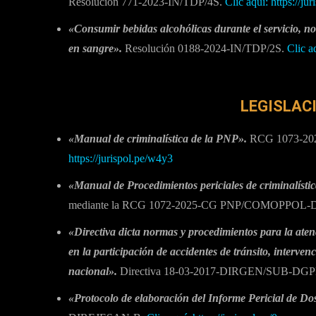
Resolución 771-2023-IN/TDP/4S.
Clic aquí: https://ju
«Consumir bebidas alcohólicas durante el servicio, no 
en sangre».
Resolución 0188-2024-IN/TDP/2S.
Clic a
LEGISLAC
«Manual de criminalística de la PNP».
RCG 1073-2
https://jurispol.pe/w4y3
«Manual de Procedimientos periciales de criminalístic
mediante la RCG 1072-2025-CG PNP/COMOPPOL-
«Directiva dicta normas y procedimientos para la aten
en la participación de accidentes de tránsito, interven
nacional».
Directiva 18-03-2017-DIRGEN/SUB-D
«Protocolo de elaboración del Informe Pericial de Dos