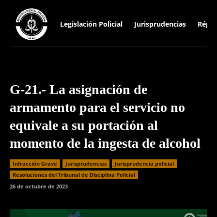
Legislación Policial
Jurisprudencias
Régim
G-21.- La asignación de
armamento para el servicio no
equivale a su portación al
momento de la ingesta de alcohol
Infracción Grave
Jurisprudencias
Jurisprudencia policial
Resoluciones del Tribunal de Disciplina Policial
26 de octubre de 2023