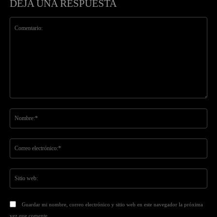
DEJA UNA RESPUESTA
Comentario:
No
Co
ele
Sit
we
Guardar mi nombre, correo electrónico y sitio web en este navegador la próxima
vez que comente.