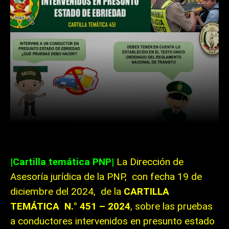
Facebook
Twitter
WhatsApp
|Cartilla temática PNP|
La Dirección de
Asesoría jurídica de la PNP, con fecha 19 de
diciembre del 2024, de la
CARTILLA
TEMÁTICA N.° 451 – 2024
, sobre las pruebas
a conductores intervenidos en presunto estado