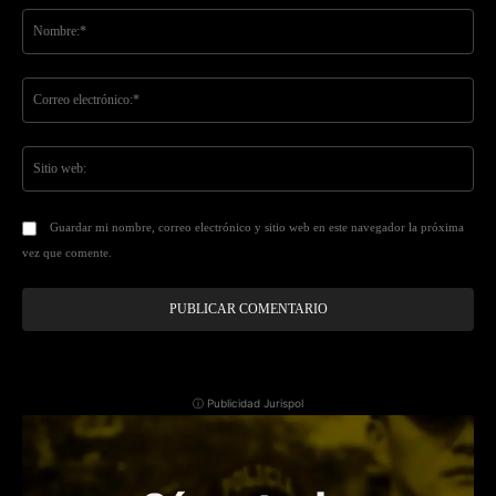
No
Co
ele
Sit
we
Guardar mi nombre, correo electrónico y sitio web en este navegador la próxima
vez que comente.
ⓘ Publicidad Jurispol