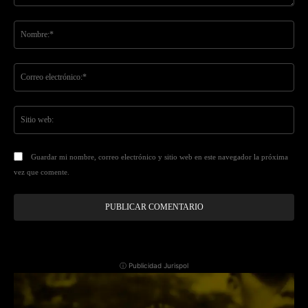
Comentario:
No
Co
ele
Sit
we
Guardar mi nombre, correo electrónico y sitio web en este navegador la próxima
vez que comente.
ⓘ Publicidad Jurispol