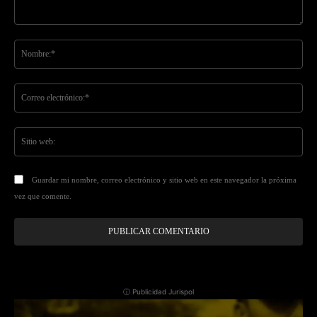
Comentario:
No
Co
ele
Sit
we
Guardar mi nombre, correo electrónico y sitio web en este navegador la próxima
vez que comente.
ⓘ Publicidad Jurispol