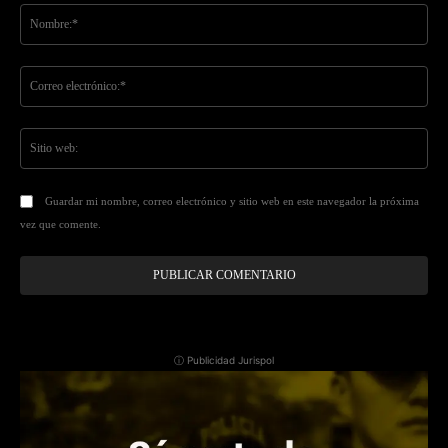
No
Co
ele
Sit
we
Guardar mi nombre, correo electrónico y sitio web en este navegador la próxima
vez que comente.
ⓘ Publicidad Jurispol