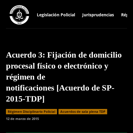
Legislación Policial
Jurisprudencias
Régim
Acuerdo 3: Fijación de domicilio
procesal físico o electrónico y
régimen de
notificaciones [Acuerdo de SP-
2015-TDP]
Régimen Disciplinario Policial
Acuerdos de sala plena TDP
12 de marzo de 2015