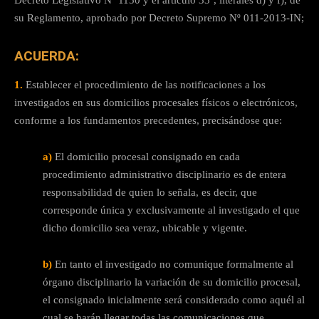
Decreto Legislativo Nº 1150 y el artículo 33º, literales d) y f), de
su Reglamento, aprobado por Decreto Supremo Nº 011-2013-IN;
ACUERDA:
1.
Establecer el procedimiento de las notificaciones a los
investigados en sus domicilios procesales físicos o electrónicos,
conforme a los fundamentos precedentes, precisándose que:
a)
El domicilio procesal consignado en cada
procedimiento administrativo disciplinario es de entera
responsabilidad de quien lo señala, es decir, que
corresponde única y exclusivamente al investigado el que
dicho domicilio sea veraz, ubicable y vigente.
b)
En tanto el investigado no comunique formalmente al
órgano disciplinario la variación de su domicilio procesal,
el consignado inicialmente será considerado como aquél al
cual se harán llegar todas las comunicaciones que