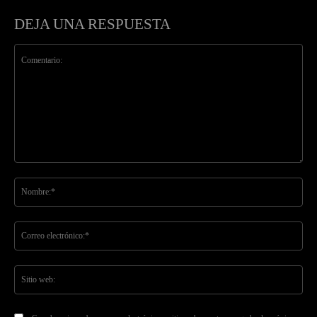
DEJA UNA RESPUESTA
Comentario:
No
Co
ele
Sit
we