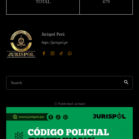
TOTAL
479
Jurispol Perú
https://jurispol.pe
Search
ⓘ Publicidad Jurispol