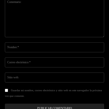
Comentario:
No
Co
ele
Sit
we
Guardar mi nombre, correo electrónico y sitio web en este navegador la próxima
vez que comente.