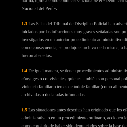
norma, tipifica como conducta sancionable el «Denunciar si
Nacional del Perú».
1.3
Las Salas del Tribunal de Disciplina Policial han advert
iniciados por las infracciones muy graves señaladas son pr
investigados en un anterior procedimiento administrativo disc
como consecuencia, se produjo el archivo de la misma, o ha
fueron absueltos.
1.4
De igual manera, se tienen procedimientos administrativo
cónyuges o convivientes, quienes también son personal pol
violencia familiar o temas de índole familiar (como alimen
archivadas o declaradas infundadas.
1.5
Las situaciones antes descritas han originado que los e
administrativa o en un procedimiento ordinario, accionen l
como corolario de haber sido denunciados sobre la base de