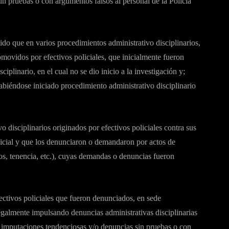
n pruebas o con argumentos falsos al personal de la Policía
ido que en varios procedimientos administrativo disciplinarios,
omovidos por efectivos policiales, que inicialmente fueron
iplinario, en el cual no se dio inicio a la investigación y;
biéndose iniciado procedimiento administrativo disciplinario
 disciplinarios originados por efectivos policiales contra sus
icial y que los denunciaron o demandaron por actos de
tos, tenencia, etc.), cuyas demandas o denuncias fueron
fectivos policiales que fueron denunciados, en sede
egalmente impulsando denuncias administrativas disciplinarias
 imputaciones tendenciosas y/o denuncias sin pruebas o con