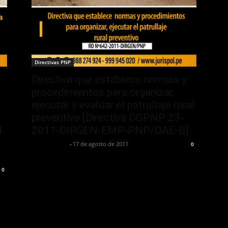
Directivas PNP
Directiva que establece normas y
procedimientos para organizar,
ejecutar y evaluar el patrullaje rural
preventivo [Directiva DGPNP 23-
N
2011-DIRGEN-EMP-PNP/OAE-B]
Yuri Toscano
-
17 de agosto de 2011
0
0