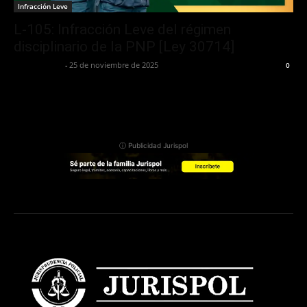
Infracción Leve
L-105: Infracción Leve del régimen
disciplinario de la PNP [Ley 30714]
Jurispol Perú
-
25 de noviembre de 2025
0
ⓘ Publicidad Jurispol