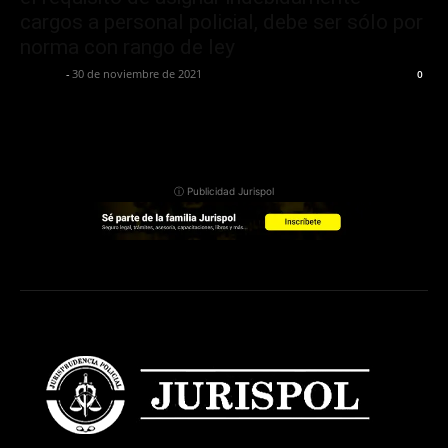
cargos a personal policial, debe ser sólo por
norma con rango de ley
Jurispol
-
30 de noviembre de 2021
0
ⓘ Publicidad Jurispol