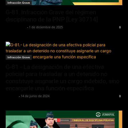
Infracción Grave
G-81: Infracción Grave del régimen
disciplinario de la PNP [Ley 30714]
Jurispol Perú
-
1 de diciembre de 2025
0
Infracción Grave
G-81.- La designación de una efectiva
policial para trasladar a un detenido no
constituye asignarle un cargo indebido, sino
encargarle una función específica
Jurispol
-
14 de junio de 2024
0