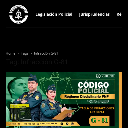
Legislación Policial
Jurisprudencias
Régim
Home
Tags
Infracción G-81
Tag: Infracción G-81