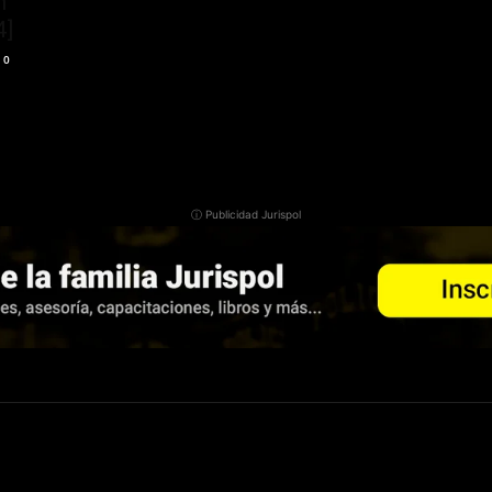
n
4]
0
ⓘ Publicidad Jurispol