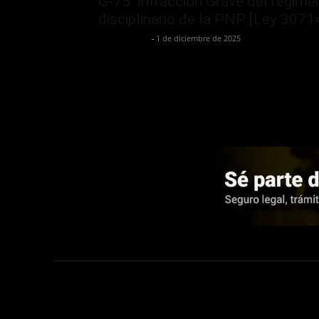
G-75: Infracción Grave del régime
disciplinario de la PNP [Ley 3071
Jurispol Perú
-
1 de diciembre de 2025