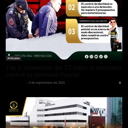
Artículos
Top 3: Sentencias del TC sobre el adecuado
control de identidad Policial
Jurispol Perú
-
3 de septiembre de 2025
0