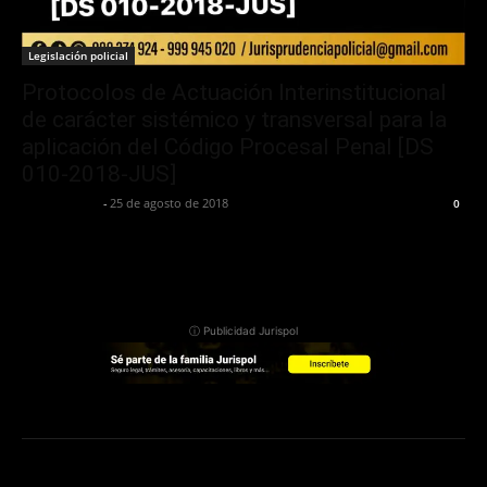
Legislación policial
Protocolos de Actuación Interinstitucional
de carácter sistémico y transversal para la
aplicación del Código Procesal Penal [DS
010-2018-JUS]
Jurispol Perú
-
25 de agosto de 2018
0
ⓘ Publicidad Jurispol