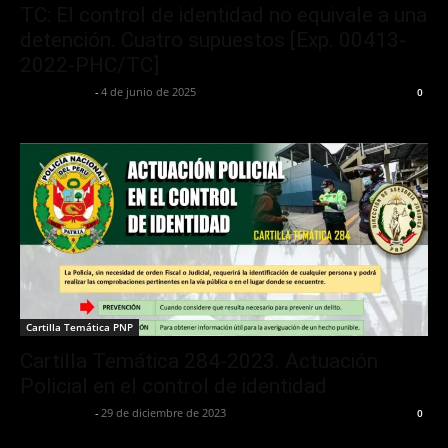
TC: El control de identidad no equivale a una
detención. Cuatro supuestos [Exp. 00413-
2022-PHC/TC]
Jurispol Perú
-
4 de junio de 2025
0
Cartilla Temática PNP
Cartilla Temática 284-2023. Actuación
Policial en el control de identidad
Jurispol Perú
-
29 de diciembre de 2023
0