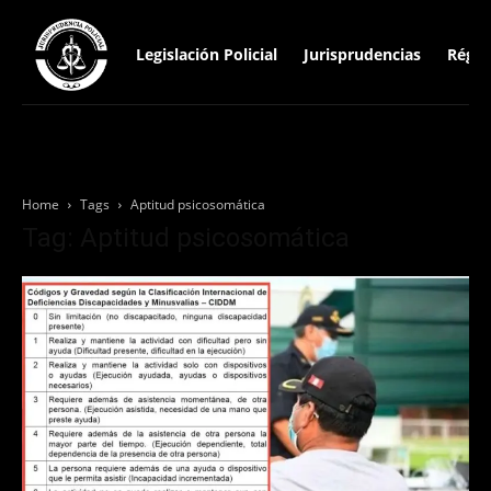
Legislación Policial
Jurisprudencias
Régim
Home
Tags
Aptitud psicosomática
Tag: Aptitud psicosomática