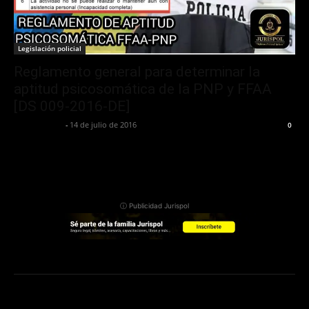
Legislación policial
Reglamento general para determinar la
aptitud psicosomática de la PNP y FFAA
[DS 009-2016-DE]
Jurispol Perú
-
14 de julio de 2016
0
ⓘ Publicidad Jurispol