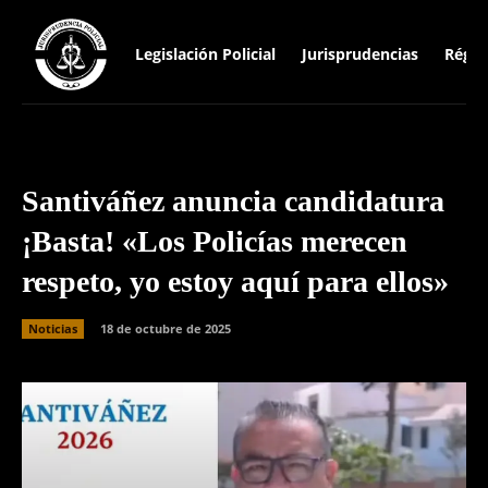
Legislación Policial
Jurisprudencias
Régim
Santiváñez anuncia candidatura
¡Basta! «Los Policías merecen
respeto, yo estoy aquí para ellos»
Noticias
18 de octubre de 2025