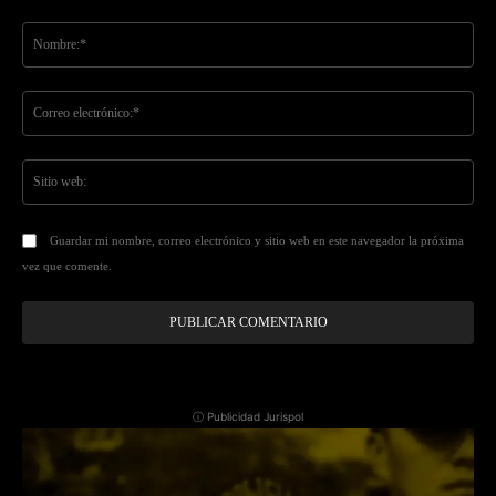
Comentario:
No
Co
ele
Sit
we
Guardar mi nombre, correo electrónico y sitio web en este navegador la próxima
vez que comente.
ⓘ Publicidad Jurispol