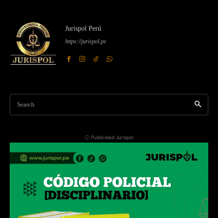
Jurispol Perú
https://jurispol.pe
Search
ⓘ Publicidad Jurispol