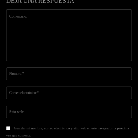
DEJA UNA RESPUESTA
Comentario:
No
Co
ele
Sit
we
Guardar mi nombre, correo electrónico y sitio web en este navegador la próxima
vez que comente.