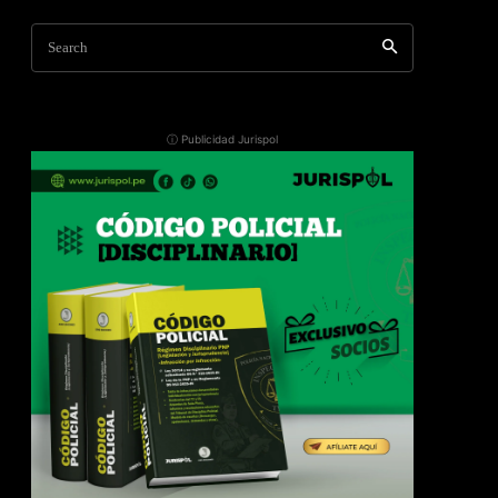
Search
ⓘ Publicidad Jurispol