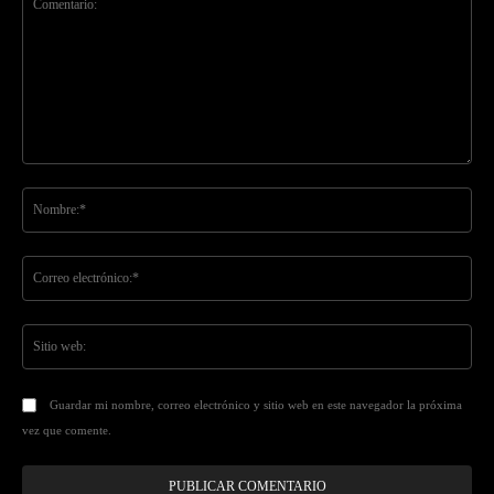
Comentario:
No
Co
ele
Sit
we
Guardar mi nombre, correo electrónico y sitio web en este navegador la próxima
vez que comente.