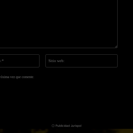
Correo
Sitio
electrónico:*
web:
próxima vez que comente.
ⓘ Publicidad Jurispol