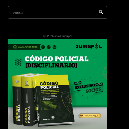
Search
ⓘ Publicidad Jurispol