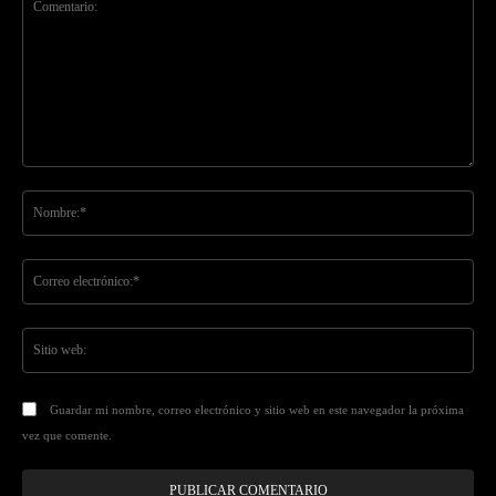
Comentario:
No
Co
ele
Sit
we
Guardar mi nombre, correo electrónico y sitio web en este navegador la próxima
vez que comente.