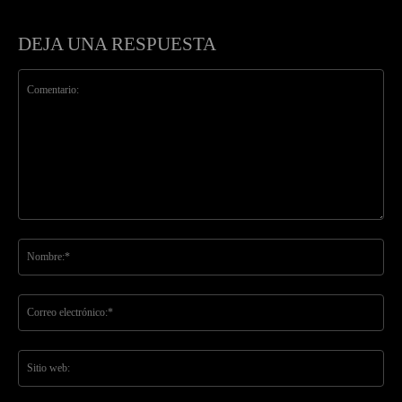
DEJA UNA RESPUESTA
Comentario:
No
Co
ele
Sit
we