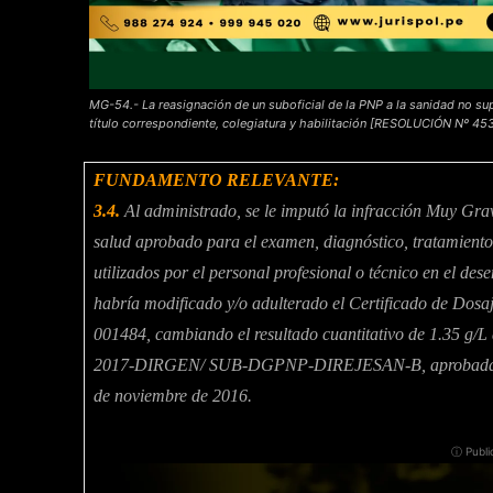
MG-54.- La reasignación de un suboficial de la PNP a la sanidad no sup
título correspondiente, colegiatura y habilitación [RESOLUCIÓN Nº 
FUNDAMENTO RELEVANTE:
3.4.
Al administrado, se le imputó la infracción Muy Gr
salud aprobado para el examen, diagnóstico, tratamiento
utilizados por el personal profesional o técnico en el de
habría modificado y/o adulterado el Certificado de Dosa
001484, cambiando el resultado cuantitativo de 1.35 g/L 
2017-DIRGEN/ SUB-DGPNP-DIREJESAN-B, aprobada 
de noviembre de 2016.
ⓘ Publi