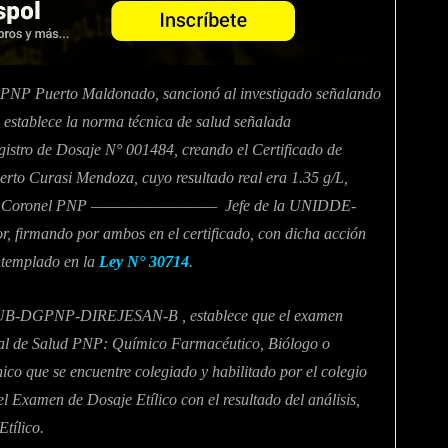
da PNP Puerto Maldonado, sancionó al investigado señalando
establece la norma técnica de salud señalada
gistro de Dosaje N° 001484, creando el Certificado de
rto Curasi Mendoza, cuyo resultado real era 1.35 g/L,
irma del Coronel PNP ————————— Jefe de la UNIDDE-
ando por ambos en el certificado, con dicha acción
ontemplado en la
Ley N° 30714
.
/SUB-DGPNP-DIREJESAN-B , establece que el examen
onal de Salud PNP: Químico Farmacéutico, Biólogo o
co que se encuentre colegiado y habilitado por el colegio
el Examen de Dosaje Etílico con el resultado del análisis,
Etílico.