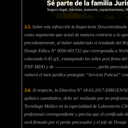
3.5.
Sobre esta infracción la Inspectoría Descentraliza
como argumento que actuó de manera contraria a lo que 
precedentemente, al haber adulterado el resultado del Re
Dosaje Etílico N° 0050-001732 que correspondía a Norbe
colocando 0.45 g/L, estampando los sellos post f
PNP-MDD y de ——————————-, perito procesador, firm
vulneró el bien jurídico protegido “Servicio Policial” c
3.6.
Al respecto, la Directiva N° 18-03-2017-DIRGEN
químico cuantitativo, debe ser realizado por un profesi
Tecnólogo Médico en la especialidad de Laboratorio Clíni
profesional correspondiente y precisa que el certificado d
será firmado por el perito procesador y el jefe de Dosaje 