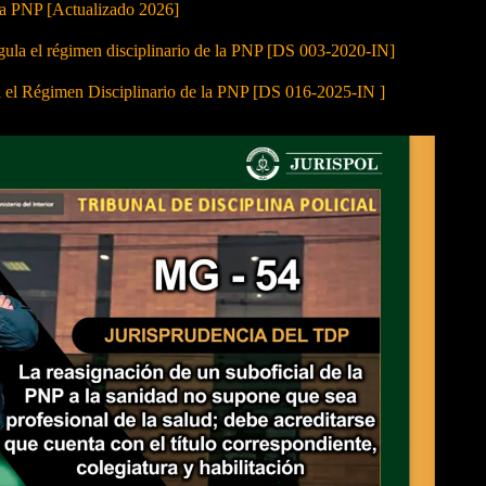
 la PNP [Actualizado 2026]
 el régimen disciplinario de la PNP [DS 003-2020-IN]
a el Régimen Disciplinario de la PNP [DS 016-2025-IN ]