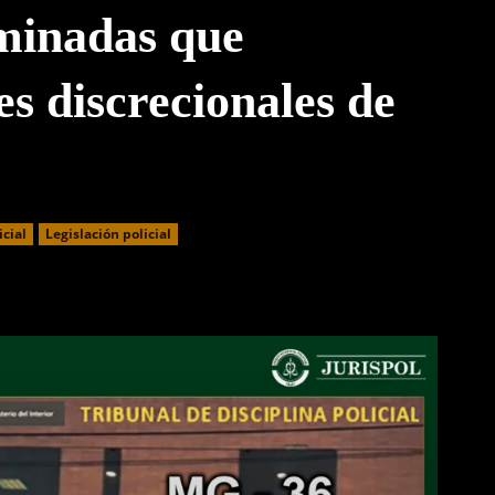
rminadas que
s discrecionales de
icial
Legislación policial