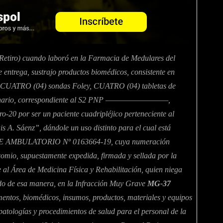
o) cuando laboró en la Farmacia de Medulares del
e entrega, sustrajo productos biomédicos, consistente en
 CUATRO (04) sondas Foley, CUATRO (04) tabletas de
r urinario, correspondiente al S2 PNP —————————,
o-20 por ser un paciente cuadripléjico perteneciente al
 A. Sáenz”, dándole un uso distinto para el cual está
 VALE AMBULATORIO Nº 0163664-19, cuya numeración
comio, supuestamente expedida, firmada y sellada por la
Área de Medicina Física y Rehabilitación, quien niega
ndo de esa manera, en la Infracción Muy Grave
MG-37
amentos, biomédicos, insumos, productos, materiales y equipos
 patologías y procedimientos de salud para el personal de la