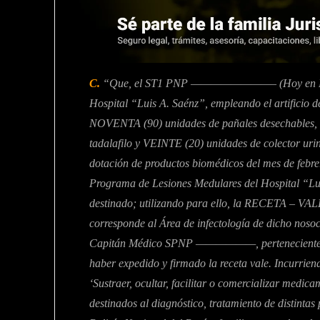
C.
“Que, el ST1 PNP ————————– (Hoy en Retir
Hospital “Luis A. Saénz”, empleando el artificio d
NOVENTA (90) unidades de pañales desechables,
tadalafilo y VEINTE (20) unidades de colecto
dotación de productos biomédicos del mes de febrer
Programa de Lesiones Medulares del Hospital “Luis
destinado; utilizando para ello, la RECETA –
corresponde al Área de infectología de dicho noso
Capitán Médico SPNP ——————, perteneciente al 
haber expedido y firmado la receta vale. Incurrie
‘Sustraer, ocultar, facilitar o comercializar medic
destinados al diagnóstico, tratamiento de distintas