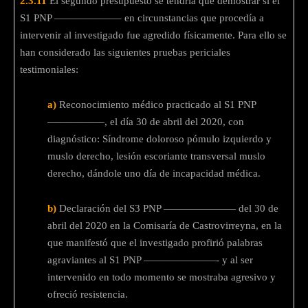
2.3.11
El segundo presupuesto se tendría que demostrar si el
S1 PNP ——————– en circunstancias que procedía a
intervenir al investigado fue agredido físicamente. Para ello se
han considerado las siguientes pruebas periciales
testimoniales:
a)
Reconocimiento médico practicado al S1 PNP
—————–, el día 30 de abril del 2020, con
diagnóstico: Síndrome doloroso pómulo izquierdo y
muslo derecho, lesión escoriante transversal muslo
derecho, dándole uno día de incapacidad médica.
b)
Declaración del S3 PNP ——————— del 30 de
abril del 2020 en la Comisaría de Castrovirreyna, en la
que manifestó que el investigado profirió palabras
agraviantes al S1 PNP ———————- y al ser
intervenido en todo momento se mostraba agresivo y
ofreció resistencia.