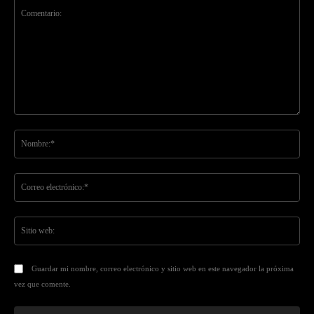
Comentario:
No
Co
ele
Sit
we
Guardar mi nombre, correo electrónico y sitio web en este navegador la próxima
vez que comente.