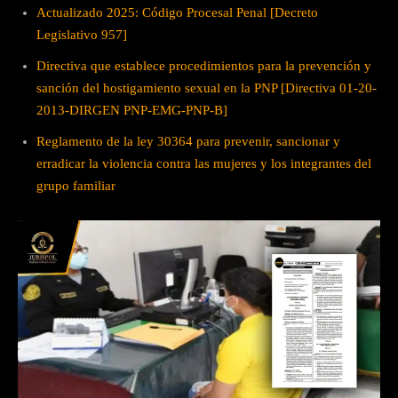
Actualizado 2025: Código Procesal Penal [Decreto
Legislativo 957]
Directiva que establece procedimientos para la prevención y
sanción del hostigamiento sexual en la PNP [Directiva 01-20-
2013-DIRGEN PNP-EMG-PNP-B]
Reglamento de la ley 30364 para prevenir, sancionar y
erradicar la violencia contra las mujeres y los integrantes del
grupo familiar