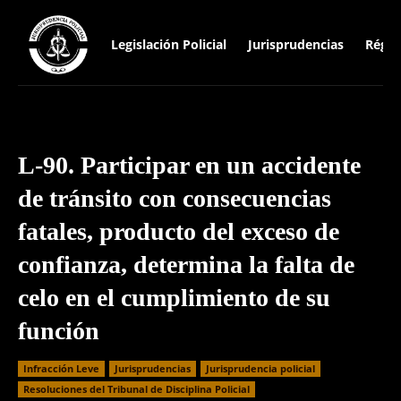
Legislación Policial
Jurisprudencias
Régim
L-90. Participar en un accidente
de tránsito con consecuencias
fatales, producto del exceso de
confianza, determina la falta de
celo en el cumplimiento de su
función
Infracción Leve
Jurisprudencias
Jurisprudencia policial
Resoluciones del Tribunal de Disciplina Policial