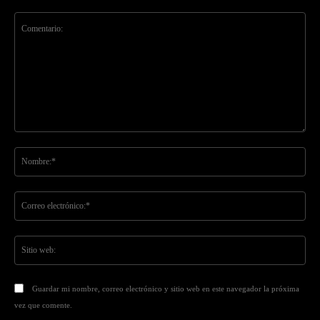
Comentario:
No
Co
ele
Sit
we
Guardar mi nombre, correo electrónico y sitio web en este navegador la próxima
vez que comente.