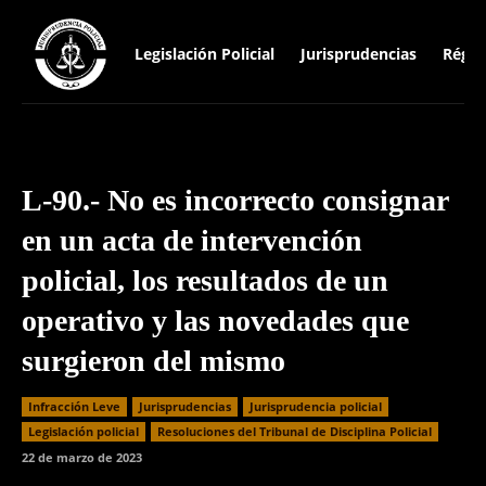
Legislación Policial
Jurisprudencias
Régim
L-90.- No es incorrecto consignar
en un acta de intervención
policial, los resultados de un
operativo y las novedades que
surgieron del mismo
Infracción Leve
Jurisprudencias
Jurisprudencia policial
Legislación policial
Resoluciones del Tribunal de Disciplina Policial
22 de marzo de 2023
Facebook
Twitter
WhatsApp