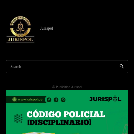
Jurispol
Search
ⓘ Publicidad Jurispol