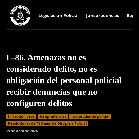
Legislación Policial
Jurisprudencias
Régim
L-86. Amenazas no es
considerado delito, no es
obligación del personal policial
recibir denuncias que no
configuren delitos
Infracción Leve
Jurisprudencias
Jurisprudencia policial
Resoluciones del Tribunal de Disciplina Policial
19 de abril de 2024