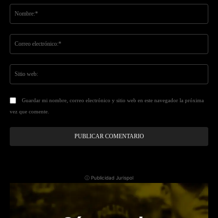
No
Co
ele
Sit
we
Guardar mi nombre, correo electrónico y sitio web en este navegador la próxima
vez que comente.
ⓘ Publicidad Jurispol