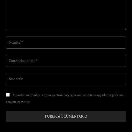
Comentario:
No
Co
ele
Sit
we
Guardar mi nombre, correo electrónico y sitio web en este navegador la próxima
vez que comente.