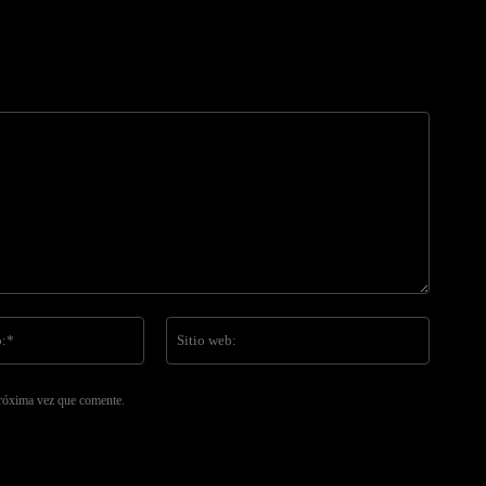
Correo
Sitio
electrónico:*
web:
próxima vez que comente.