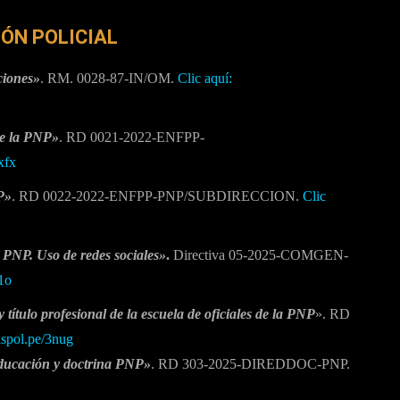
IÓN POLICIAL
ciones»
. RM. 0028-87-IN/OM.
Clic aquí:
de la PNP»
. RD 0021-2022-ENFPP-
3xfx
P»
. RD 0022-2022-ENFPP-PNP/SUBDIRECCION.
Clic
a PNP. Uso de redes sociales»
.
Directiva 05-2025-COMGEN-
w1o
título profesional de la escuela de oficiales de la PNP
». RD
rispol.pe/3nug
educación y doctrina PNP»
. RD 303-2025-DIREDDOC-PNP.