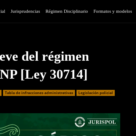
ial
Jurisprudencias
Régimen Disciplinario
Formatos y modelos
eve del régimen
 PNP [Ley 30714]
⁠Tabla de infracciones administrativas
Legislación policial