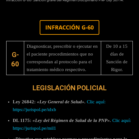
INFRACCIÓN G-60
Diagnosticar, prescribir o ejecutar en
De 10 a 15
G-
el paciente procedimientos que no
días de
correspondan al protocolo para el
Sanción de
60
tratamiento médico respectivo.
Rigor.
LEGISLACIÓN POLICIAL
Ley 26842:
«Ley General de Salud».
Clic aquí:
https://jurispol.pe/idxb
DL 1175:
«Ley del Régimen de Salud de la PNP».
Clic aquí:
https://jurispol.pe/mil1
«Directiva que establece normas y procedimientos para la