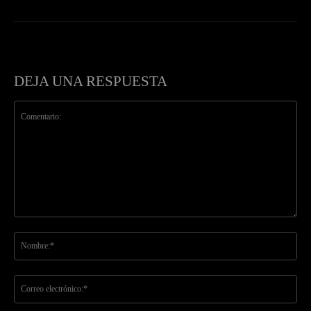
DEJA UNA RESPUESTA
Comentario:
No
Co
ele