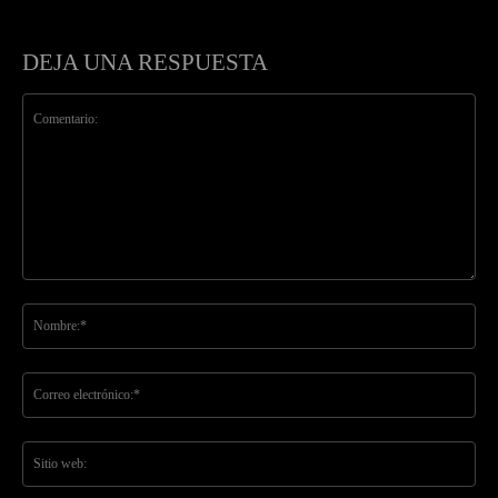
DEJA UNA RESPUESTA
Comentario:
No
Co
ele
Sit
we