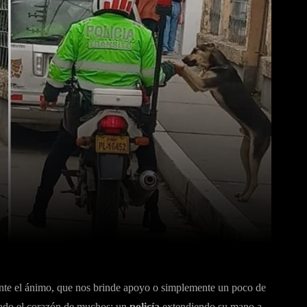
WhatsApp
Linkedin
nte el ánimo, que nos brinde apoyo o simplemente un poco de
nado el corazón de muchos: un
policía
extendiendo su mano a