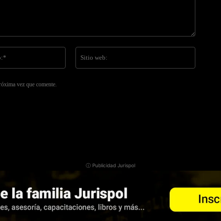
Correo
Sitio
electrónico:*
web:
próxima vez que comente.
ⓘ Publicidad Jurispol