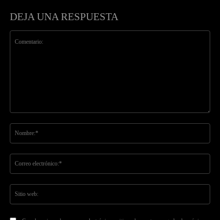
DEJA UNA RESPUESTA
Comentario:
No
Co
ele
Sit
we