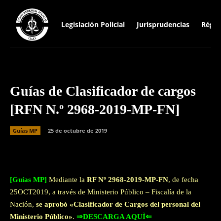
Legislación Policial
Jurisprudencias
Régim
Guías de Clasificador de cargos
[RFN N.º 2968-2019-MP-FN]
Guías MP
25 de octubre de 2019
Facebook
Twitter
WhatsApp
[Guías MP]
Mediante la
RF Nº 2968-2019-MP-FN
, de fecha
25OCT2019, a través de Ministerio Público – Fiscalía de la
Nación,
se aprobó «Clasificador de Cargos del personal del
Ministerio Público»
.
⇒DESCARGA AQUÌ⇐