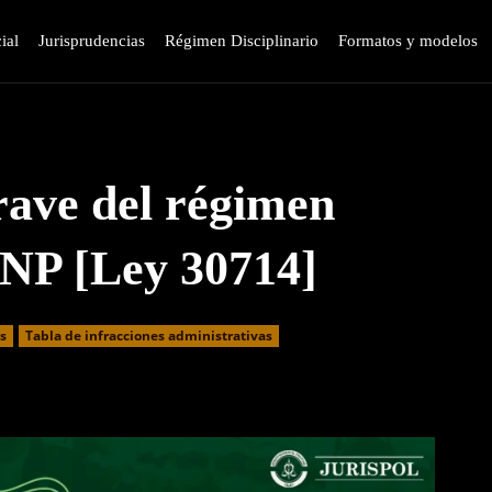
ial
Jurisprudencias
Régimen Disciplinario
Formatos y modelos
rave del régimen
 PNP [Ley 30714]
as
⁠Tabla de infracciones administrativas