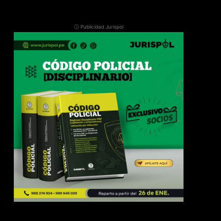
ⓘ Publicidad Jurispol