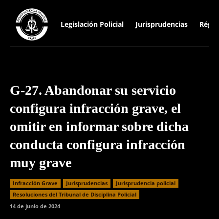
Legislación Policial
Jurisprudencias
Régim
G-27. Abandonar su servicio
configura infracción grave, el
omitir en informar sobre dicha
conducta configura infracción
muy grave
Infracción Grave
Jurisprudencias
Jurisprudencia policial
Resoluciones del Tribunal de Disciplina Policial
14 de junio de 2024