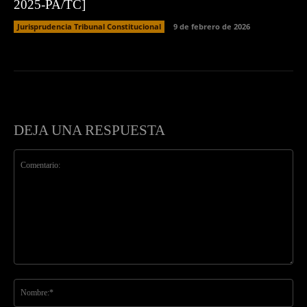
2025-PA/TC]
Jurisprudencia Tribunal Constitucional
9 de febrero de 2026
DEJA UNA RESPUESTA
Comentario:
No