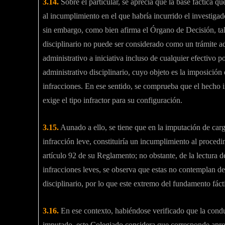
3.14.
Sobre el particular, se aprecia que la base fáctica q
al incumplimiento en el que habría incurrido el investigado
sin embargo, como bien afirma el Órgano de Decisión, ta
disciplinario no puede ser considerado como un trámite adm
administrativo a iniciativa incluso de cualquier efectivo po
administrativo disciplinario, cuyo objeto es la imposición
infracciones. En ese sentido, se comprueba que el hecho
exige el tipo infractor para su configuración.
3.15.
Aunado a ello, se tiene que en la imputación de cargo
infracción leve, constituiría un incumplimiento al procedi
artículo 92 de su Reglamento; no obstante, de la lectura 
infracciones leves, se observa que estas no contemplan de
disciplinario, por lo que este extremo del fundamento fác
3.16.
En ese contexto, habiéndose verificado que la conduc
imputado, este Colegiado considera que corresponde apro