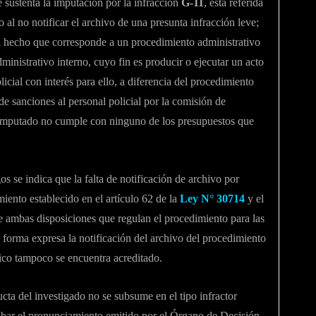
ue sustenta la imputación por la infracción
G-11
, está referida
 al no notificar el archivo de una presunta infracción leve;
l hecho que corresponde a un procedimiento administrativo
inistrativo interno, cuyo fin es producir o ejecutar un acto
licial con interés para ello, a diferencia del procedimiento
 de sanciones al personal policial por la comisión de
 imputado no cumple con ninguno de los presupuestos que
s se indica que la falta de notificación de archivo por
miento establecido en el artículo 62 de la
Ley N° 30714
y el
de ambas disposiciones que regulan el procedimiento para las
 forma expresa la notificación del archivo del procedimiento
tico tampoco se encuentra acreditado.
ta del investigado no se subsume en el tipo infractor
bar el pronunciamiento emitido por el Órgano de Decisión,