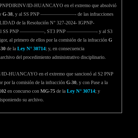
GPNPDIRINV/ID-HUANCAYO en el extremo que absolvió
y G-38
, y al SS PNP ———————- de las infracciones
AD de la Resolución N° 327-2024- IGPNP-
onó al SS PNP —————, ST3 PNP ——————- y al S3
al primero de ellos por la comisión de la infracción
G
-30
de la
Ley N° 30714
; y, en consecuencia
hivo del procedimiento administrativo disciplinario.
ID-HUANCAYO en el extremo que sancionó al S2 PNP
r la comisión de la infracción
G-30
, y con Pase a la
102
en concurso con
MG-75
de la
Ley N° 30714
; y
isponiendo su archivo.