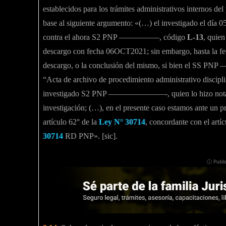
establecidos para los trámites administrativos internos del
base al siguiente argumento: «(…) el investigado el día 
contra el ahora S2 PNP —————, código
L-13
, quien
descargo con fecha 06OCT2021; sin embargo, hasta la fec
descargo, o la conclusión del mismo, si bien el SS P
“Acta de archivo de procedimiento administrativo disciplin
investigado S2 PNP ———————-, quien lo hizo notar en 
investigación; (…), en el presente caso estamos ante un p
artículo 62° de la
Ley N° 30714
, concordante con el art
30714
RD PNP». [sic].
ⓘ Publi