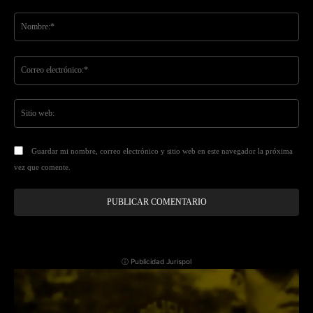
Comentario:
No
Co
ele
Sit
we
Guardar mi nombre, correo electrónico y sitio web en este navegador la próxima
vez que comente.
ⓘ Publicidad Jurispol