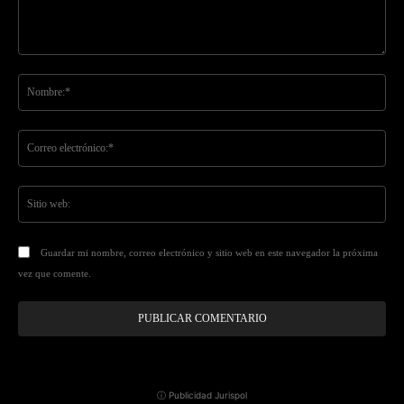
Comentario:
No
Co
ele
Sit
we
Guardar mi nombre, correo electrónico y sitio web en este navegador la próxima
vez que comente.
ⓘ Publicidad Jurispol