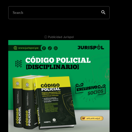
Search
ⓘ Publicidad Jurispol