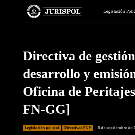
Legislación Polic
Directiva de gestió
desarrollo y emisión
Oficina de Peritaj
FN-GG]
5 de septiembre de 
Legislación policial
Directivas PNP
Facebook
Twitter
Cuota