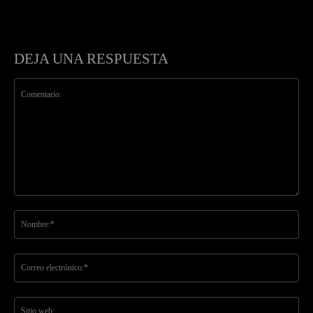
DEJA UNA RESPUESTA
Comentario:
No
Co
ele
Sit