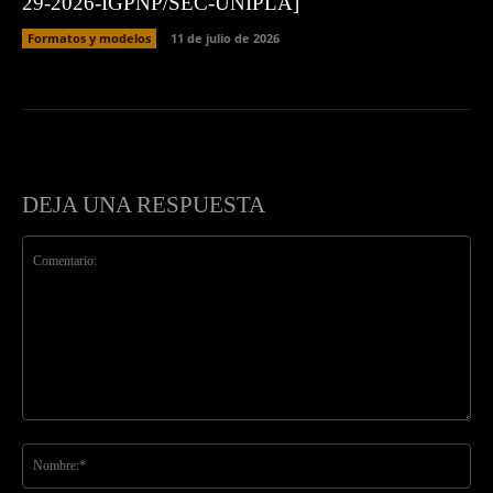
29-2026-IGPNP/SEC-UNIPLA]
Formatos y modelos
11 de julio de 2026
DEJA UNA RESPUESTA
Comentario:
No