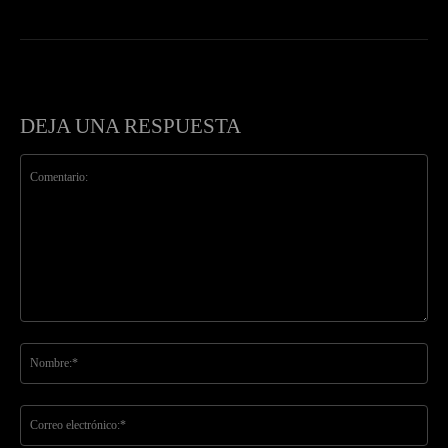
DEJA UNA RESPUESTA
Comentario:
No
Co
ele