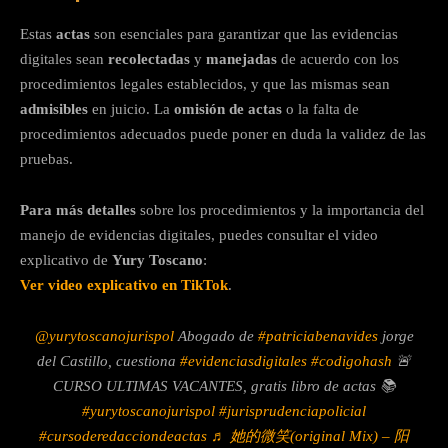
Estas
actas
son esenciales para garantizar que las evidencias
digitales sean
recolectadas
y
manejadas
de acuerdo con los
procedimientos legales establecidos, y que las mismas sean
admisibles
en juicio. La
omisión de actas
o la falta de
procedimientos adecuados puede poner en duda la validez de las
pruebas.
Para más detalles
sobre los procedimientos y la importancia del
manejo de evidencias digitales, puedes consultar el video
explicativo de
Yury Toscano
:
Ver video explicativo en TikTok
.
@yurytoscanojurispol
Abogado de
#patriciabenavides
jorge
del Castillo, cuestiona
#evidenciasdigitales
#codigohash
🚨
CURSO ULTIMAS VACANTES, gratis libro de actas 📚
#yurytoscanojurispol
#jurisprudenciapolicial
#cursoderedacciondeactas
♬ 她的微笑(original Mix) – 阳