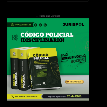
ⓘ Publicidad Jurispol