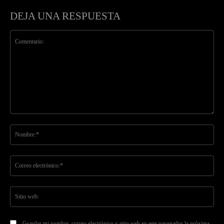
DEJA UNA RESPUESTA
Comentario:
No
Co
ele
Sit
we
Guardar mi nombre, correo electrónico y sitio web en este navegador la próxima