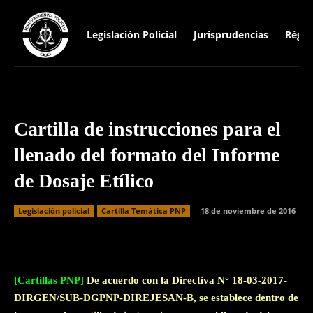
Legislación Policial
Jurisprudencias
Régim
Cartilla de instrucciones para el
llenado del formato del Informe
de Dosaje Etílico
Legislación policial
Cartilla Temática PNP
18 de noviembre de 2016
Facebook
Twitter
WhatsApp
[Cartillas PNP]
De acuerdo con la Directiva N° 18-03-2017-
DIRGEN/SUB-DGPNP-DIREJESAN-B, se establece dentro de