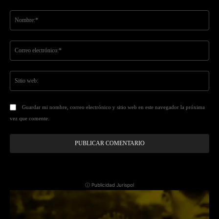
Comentario:
No
Co
ele
Sit
we
Guardar mi nombre, correo electrónico y sitio web en este navegador la próxima
vez que comente.
ⓘ Publicidad Jurispol